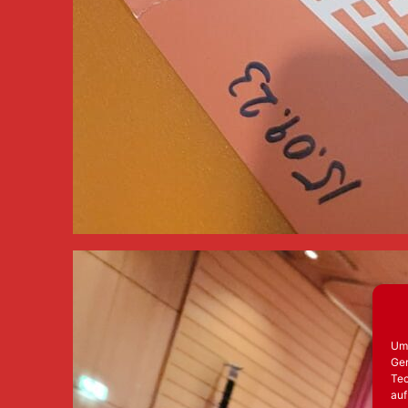
Um 
Ger
Tec
auf