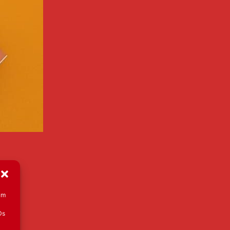
um
Ds