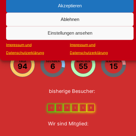
Akzeptieren
Jörg „Jörsch“ Dietrich
-1. Vorsitzender (Obber-MUCC) und Sitzungspräsident
Ablehnen
/ MUCC-
Einstellungen ansehen
Countdown bis zur Eröffung der Saison:
Impressum und
Impressum und
Datenschutzerklärung
Datenschutzerklärung
TAGE
STUNDEN
MINUTEN
SEKUNDEN
94
6
55
14
bisherige Besucher:
0
1
9
1
1
8
Wir sind Mitglied: