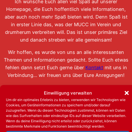
Ich wünsche Euch allen viel Spaß auf unserer
Homepage, die Euch hoffentlich viele Informationen,
aber auch noch mehr Spaß bieten wird. Denn Spaß ist
in erster Linie das, was der MUCC im Verein und
drumherum verbreiten will. Das ist unser primäres Ziel
und danach streben wir alle gemeinsam!
Wir hoffen, es wurde von uns an alle interessanten
Themen und Informationen gedacht. Sollte Euch etwas
fehlen dann setzt Euch gerne über
Kontakt
mit uns in
Verbindung… wir freuen uns über Eure Anregungen!
Nun bleibt mir nur noch, Euch aus dem Mombacher
Einwilligung verwalten
Underground zuzurufen:
Um dir ein optimales Erlebnis zu bieten, verwenden wir Technologien wie
„Der Mombacher und der Meenzer Fassenacht ein
Cookies, um Geräteinformationen zu speichern und/oder darauf
dreifach donnerndes…“
zuzugreifen. Wenn du diesen Technologien zustimmst, können wir Daten
wie das Surfverhalten oder eindeutige IDs auf dieser Website verarbeiten.
…Helau, Helau, Helau
!
Wenn du deine Einwilligung nicht erteilst oder zurückziehst, können
bestimmte Merkmale und Funktionen beeinträchtigt werden.
Euer