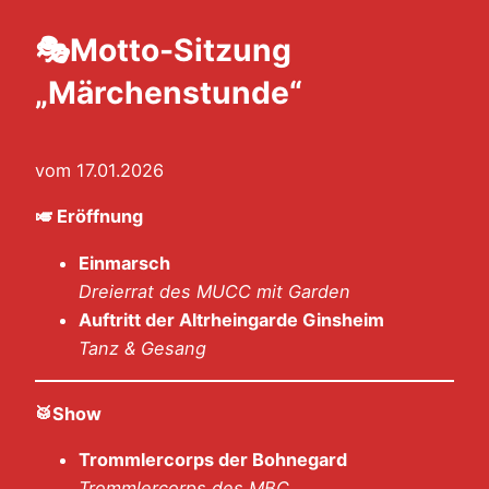
🎭Motto-Sitzung
„Märchenstunde“
vom 17.01.2026
🎺
Eröffnung
Einmarsch
Dreierrat des MUCC mit Garden
Auftritt der Altrheingarde Ginsheim
Tanz & Gesang
🥁Show
Trommlercorps der Bohnegard
Trommlercorps des MBC