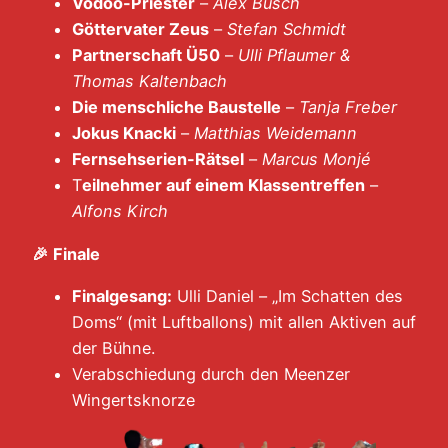
Vodoo-Priester
–
Alex Busch
Göttervater Zeus
–
Stefan Schmidt
Partnerschaft Ü50
–
Ulli Pflaumer &
Thomas Kaltenbach
Die menschliche Baustelle
–
Tanja Freber
Jokus Knacki
–
Matthias Weidemann
Fernsehserien-Rätsel
–
Marcus Monjé
T
eilnehmer auf einem Klassentreffen
–
Alfons Kirch
🎉
Finale
Finalgesang:
Ulli Daniel – „Im Schatten des
Doms“ (mit Luftballons) mit allen Aktiven auf
der Bühne.
Verabschiedung durch den Meenzer
Wingertsknorze