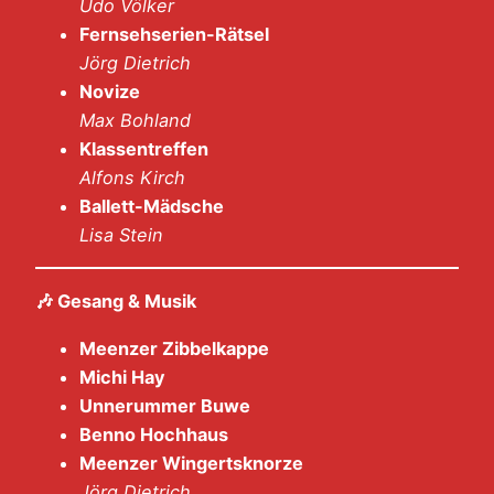
Udo Völker
Fernsehserien-Rätsel
Jörg Dietrich
Novize
Max Bohland
Klassentreffen
Alfons Kirch
Ballett-Mädsche
Lisa Stein
🎶
Gesang & Musik
Meenzer Zibbelkappe
Michi Hay
Unnerummer Buwe
Benno Hochhaus
Meenzer Wingertsknorze
Jörg Dietrich