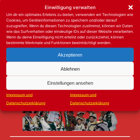
Einwilligung verwalten
Um dir ein optimales Erlebnis zu bieten, verwenden wir Technologien wie
Cookies, um Geräteinformationen zu speichern und/oder darauf
🎉
Finale
zuzugreifen. Wenn du diesen Technologien zustimmst, können wir Daten
wie das Surfverhalten oder eindeutige IDs auf dieser Website verarbeiten.
Wenn du deine Einwilligung nicht erteilst oder zurückziehst, können
Großes Finale mit allen Aktiven
bestimmte Merkmale und Funktionen beeinträchtigt werden.
(Alle Mitwirkenden auf der Bühne)
Trommlercorps der Bohnegard & Gardisten
Akzeptieren
aller mombacher Garden sowie der
Ablehnen
Mainzer Ranzengarde
Verabschiedung
durch Wingertsknorze –
Einstellungen ansehen
Jörg Dietrich
Impressum und
Impressum und
Datenschutzerklärung
Datenschutzerklärung