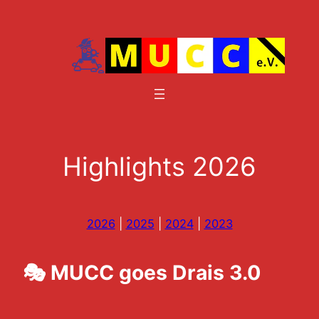
Zum
Inhalt
springen
Highlights 2026
2026
|
2025
|
2024
|
2023
🎭 MUCC goes Drais 3.0