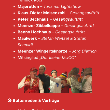
Yannick Koch
Majoretten
–
Tanz mit Lightshow
Klaus-Dieter Meisenzahl
–
Gesangsauftritt
Peter Beckhaus
–
Gesangsauftritt
Meenzer Zibbelkappe
–
Gesangsauftritt
Benno Hochhaus
–
Gesangsauftritt
Maulwerk
–
Stefan Weitzel & Stefan
Schmidt
Meenzer Wingertsknorze
–
Jörg Dietrich
Mitsinglied
„Der kleine MUCC“
🎤 Büttenreden & Vorträge