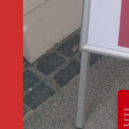
Um 
Ger
Tec
auf