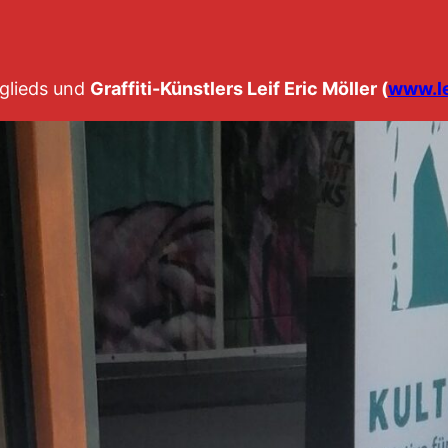
glieds und
Graffiti-Künstlers Leif Eric Möller (
www.le