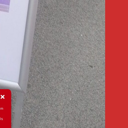
um
Ds