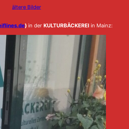
ältere Bilder
iflines.de
)
in der
KULTURBÄCKEREI
in Mainz: